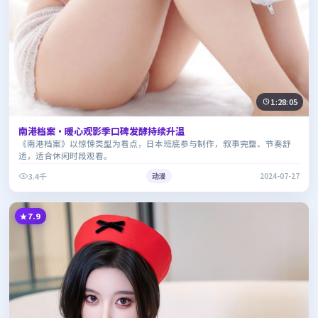
1:28:05
南港档案·暖心观影季口碑发酵持续升温
《南港档案》以惊悚类型为看点，日本班底参与制作，叙事完整、节奏舒
适，适合休闲时段观看。
3.4千
动漫
2024-07-27
7.9