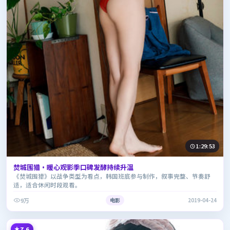
1:29:53
焚城围猎·暖心观影季口碑发酵持续升温
《焚城围猎》以战争类型为看点，韩国班底参与制作，叙事完整、节奏舒
适，适合休闲时段观看。
9万
电影
2019-04-24
7.6