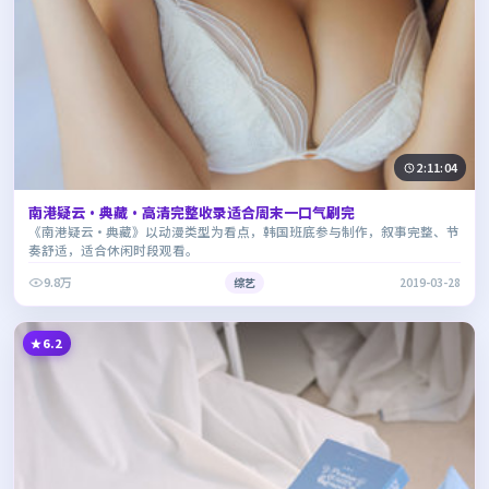
2:11:04
南港疑云·典藏·高清完整收录适合周末一口气刷完
《南港疑云·典藏》以动漫类型为看点，韩国班底参与制作，叙事完整、节
奏舒适，适合休闲时段观看。
9.8万
综艺
2019-03-28
6.2