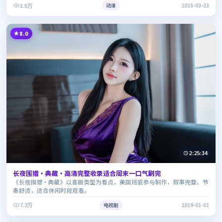
3.5万
动漫
2015-03-23
8.0
2:25:34
长夜围猎·典藏·高清完整收录适合周末一口气刷完
《长夜围猎·典藏》以喜剧类型为看点，美国班底参与制作，叙事完整、节
奏舒适，适合休闲时段观看。
7.2万
电视剧
2019-01-01