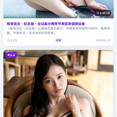
2:44:19
暗夜逃生·纪念版·全站高分推荐节奏紧凑值得追看
《暗夜逃生·纪念版》以悬疑类型为看点，中国香港班底参与制作，叙事完
整、节奏舒适，适合休闲时段观看。
8.1万
动漫
2024-01-23
8.4