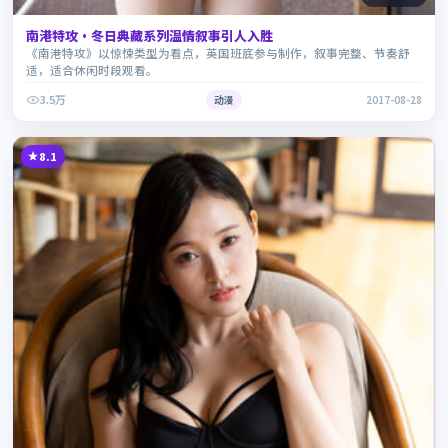
南港特攻·冬日典藏系列温情叙事引人入胜
《南港特攻》以惊悚类型为看点，英国班底参与制作，叙事完整、节奏舒
适，适合休闲时段观看。
3.5万
动漫
2017-08-28
8.1