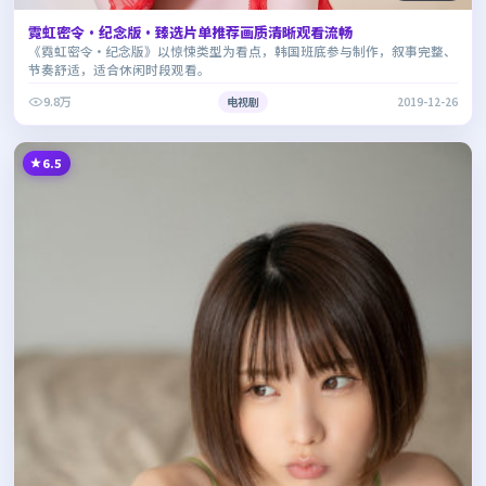
霓虹密令·纪念版·臻选片单推荐画质清晰观看流畅
《霓虹密令·纪念版》以惊悚类型为看点，韩国班底参与制作，叙事完整、
节奏舒适，适合休闲时段观看。
9.8万
电视剧
2019-12-26
6.5