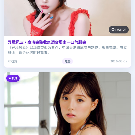
1:51:28
异境风云·高清完整收录适合周末一口气刷完
《异境风云》以动漫类型为看点，中国香港班底参与制作，叙事完整、节奏
舒适，适合休闲时段观看。
2万
电影
2016-06-05
8.8