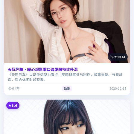
2:38:41
天际列车·暖心观影季口碑发酵持续升温
《天际列车》以动作类型为看点，英国班底参与制作，叙事完整、节奏舒
适，适合休闲时段观看。
6.4万
动漫
2020-12-15
8.6