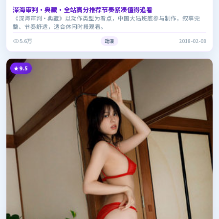
深海审判·典藏·全站高分推荐节奏紧凑值得追看
《深海审判·典藏》以动作类型为看点，中国大陆班底参与制作，叙事完
整、节奏舒适，适合休闲时段观看。
5.6万
动漫
2018-02-08
9.5