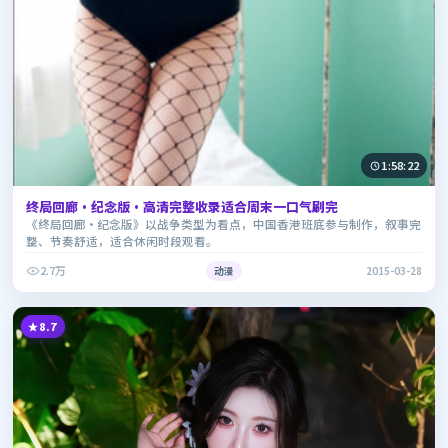
1:58:22
终局回廊·纪念版·高清完整收录适合周末一口气刷完
《终局回廊·纪念版》以战争类型为看点，中国香港班底参与制作，叙事完
整、节奏舒适，适合休闲时段观看。
2.7万
动漫
2015-03-28
8.7