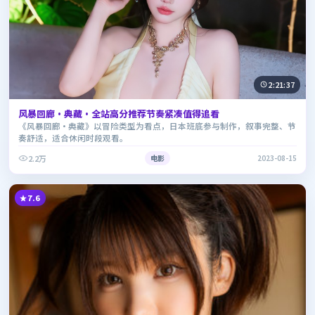
2:21:37
风暴回廊·典藏·全站高分推荐节奏紧凑值得追看
《风暴回廊·典藏》以冒险类型为看点，日本班底参与制作，叙事完整、节
奏舒适，适合休闲时段观看。
2.2万
电影
2023-08-15
7.6