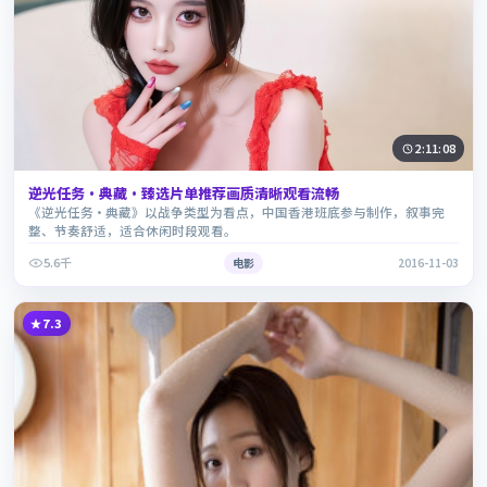
2:11:08
逆光任务·典藏·臻选片单推荐画质清晰观看流畅
《逆光任务·典藏》以战争类型为看点，中国香港班底参与制作，叙事完
整、节奏舒适，适合休闲时段观看。
5.6千
电影
2016-11-03
7.3